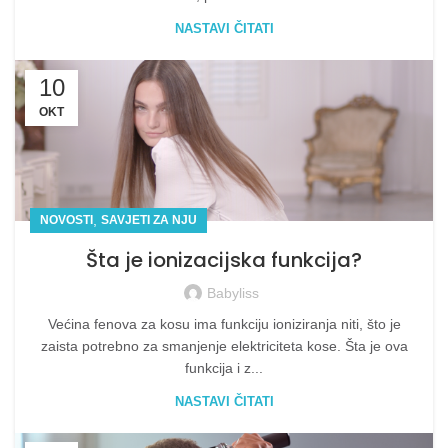
NASTAVI ČITATI
10
OKT
,
NOVOSTI
SAVJETI ZA NJU
Šta je ionizacijska funkcija?
Babyliss
Većina fenova za kosu ima funkciju ioniziranja niti, što je
zaista potrebno za smanjenje elektriciteta kose. Šta je ova
funkcija i z...
NASTAVI ČITATI