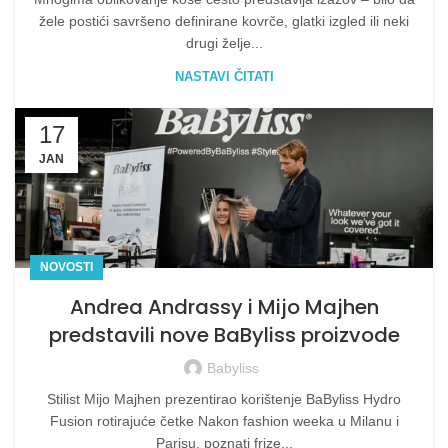
žele postići savršeno definirane kovrče, glatki izgled ili neki
drugi želje...
NASTAVI ČITATI
17
JAN
NOVOSTI
Andrea Andrassy i Mijo Majhen
predstavili nove BaByliss proizvode
Babyliss
Stilist Mijo Majhen prezentirao korištenje BaByliss Hydro
Fusion rotirajuće četke Nakon fashion weeka u Milanu i
Parisu, poznati frize...