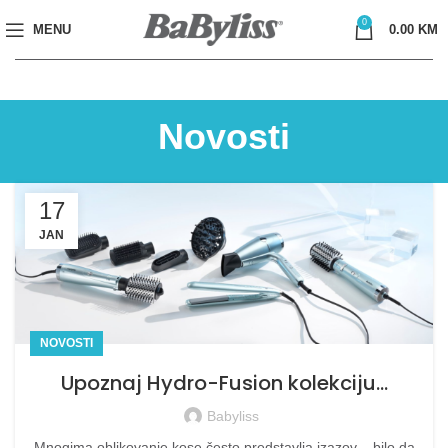
0
MENU
0.00
KM
Novosti
17
JAN
NOVOSTI
Upoznaj Hydro-Fusion kolekciju…
Babyliss
Mnogima oblikovanje kose često predstavlja izazov – bilo da