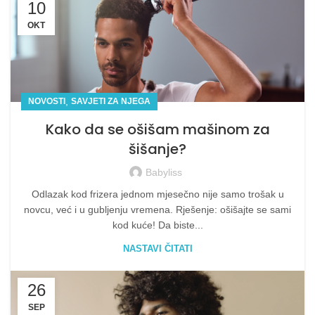
10
OKT
,
NOVOSTI
SAVJETI ZA NJEGA
Kako da se ošišam mašinom za
šišanje?
Babyliss
Odlazak kod frizera jednom mjesečno nije samo trošak u
novcu, već i u gubljenju vremena. Rješenje: ošišajte se sami
kod kuće! Da biste...
NASTAVI ČITATI
26
SEP