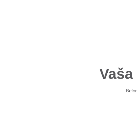
Vaša 
Befor