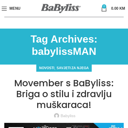
0
MENU
0.00
KM
Tag Archives:
babylissMAN
,
NOVOSTI
SAVJETI ZA NJEGA
Movember s BaByliss:
Briga o stilu i zdravlju
muškaraca!
Babyliss