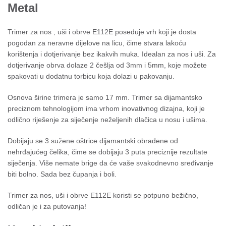
Metal
Trimer za nos , uši i obrve E112E poseduje vrh koji je dosta
pogodan za neravne dijelove na licu, čime stvara lakoću
korištenja i dotjerivanje bez ikakvih muka. Idealan za nos i uši. Za
dotjerivanje obrva dolaze 2 češlja od 3mm i 5mm, koje možete
spakovati u dodatnu torbicu koja dolazi u pakovanju.
Osnova širine trimera je samo 17 mm. Trimer sa dijamantsko
preciznom tehnologijom ima vrhom inovativnog dizajna, koji je
odlično riješenje za siječenje neželjenih dlačica u nosu i ušima.
Dobijaju se 3 sužene oštrice dijamantski obrađene od
nehrđajućeg čelika, čime se dobijaju 3 puta preciznije rezultate
siječenja. Više nemate brige da će vaše svakodnevno sređivanje
biti bolno. Sada bez čupanja i boli.
Trimer za nos, uši i obrve E112E koristi se potpuno bežično,
odličan je i za putovanja!