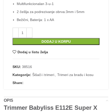
Multifunkcionalan 3-u-1
2 češlja za podrezivanje obrva:3mm i 5mm
Bežični, Baterija: 1 x AA
Trimmer Babyliss E112E Super X Metal ko
DODAJ U KORPU
Dodaj u listu želja
SKU:
38516
Kategorije:
Šišači i trimeri
,
Trimeri za bradu i kosu
Share:
OPIS
Trimmer Babyliss E112E Super X