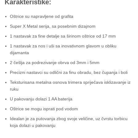
Karakteristike:
Oštrice su napravljene od grafita
Super X Metal serija, sa posebnim dizajnom
1 nastavak za fine detalje sa širinom oštrice od 17 mm
1 nastavak za nos i uši sa inovativnom glavom u obliku
dijamanta
2 češlja za podrezivanje obrva od 3mm i 5mm
Precizni nastavci su odlični za finu obradu, bez čupanja i boli
Teksturisana metalna osnova trimera spriječava isklizavanje iz
ruku
U pakovanju dolazi 1 AA baterija
Oštrice se mogu isprati pod vodom
Idealan je za putovanja zbog svoje veličine, uz čvrstu torbicu
koja dolazi u pakovanju