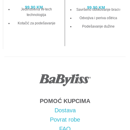
99.90
KM
99.90
KM
Jedinstvena W-tech
Savršeno oblikovanje brade
technologija
Odvojiva i periva oštrica
Kotačić za podešavanje
Podešavanje dužine
Trimmer za nos i uši
60 minuta rada bežično
Sa ili bez kabla: 60 min
autonomija
POMOĆ KUPCIMA
Dostava
Povrat robe
FAQ