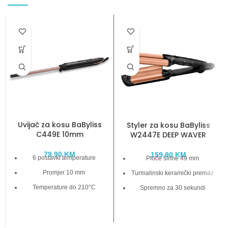
Uvijač za kosu BaByliss
Styler za kosu BaByliss
C449E 10mm
W2447E DEEP WAVER
79.90
KM
159.90
KM
6 postavki temperature
Ploče širine 49 mm
Promjer 10 mm
Turmalinski keramički premaz
Temperature do 210°C
Spremno za 30 sekundi
Kvacrno -keramički premaz
3 postavke temperature