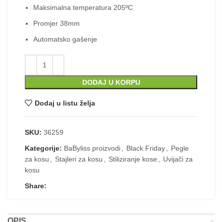
Maksimalna temperatura 205ºC
Promjer 38mm
Automatsko gašenje
Styler za kosu BaByliss C115E Curl Style
DODAJ U KORPU
Dodaj u listu želja
SKU:
36259
Kategorije:
BaByliss proizvodi
,
Black Friday
,
Pegle
za kosu
,
Stajleri za kosu
,
Stiliziranje kose
,
Uvijači za
kosu
Share:
OPIS