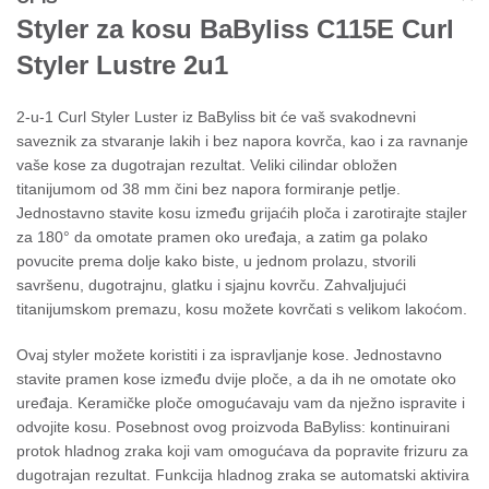
Styler za kosu BaByliss C115E Curl
Styler Lustre 2u1
2-u-1 Curl Styler Luster iz BaByliss bit će vaš svakodnevni
saveznik za stvaranje lakih i bez napora kovrča, kao i za ravnanje
vaše kose za dugotrajan rezultat.
Veliki cilindar obložen
titanijumom od 38 mm čini bez napora formiranje petlje.
Jednostavno stavite kosu između grijaćih ploča i zarotirajte stajler
za 180° da omotate pramen oko uređaja, a zatim ga polako
povucite prema dolje kako biste, u jednom prolazu, stvorili
savršenu, dugotrajnu, glatku i sjajnu kovrču.
Zahvaljujući
titanijumskom premazu, kosu možete kovrčati s velikom lakoćom.
Ovaj styler možete koristiti i za ispravljanje kose.
Jednostavno
stavite pramen kose između dvije ploče, a da ih ne omotate oko
uređaja.
Keramičke ploče omogućavaju vam da nježno ispravite i
odvojite kosu.
Posebnost ovog proizvoda BaByliss: kontinuirani
protok hladnog zraka koji vam omogućava da popravite frizuru za
dugotrajan rezultat.
Funkcija hladnog zraka se automatski aktivira