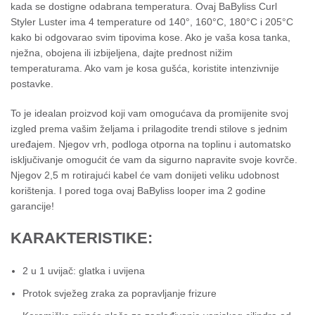
kada se dostigne odabrana temperatura.
Ovaj BaByliss Curl
Styler Luster ima 4 temperature od 140°, 160°C, 180°C i 205°C
kako bi odgovarao svim tipovima kose.
Ako je vaša kosa tanka,
nježna, obojena ili izbijeljena, dajte prednost nižim
temperaturama.
Ako vam je kosa gušća, koristite intenzivnije
postavke.
To je idealan proizvod koji vam omogućava da promijenite svoj
izgled prema vašim željama i prilagodite trendi stilove s jednim
uređajem.
Njegov vrh, podloga otporna na toplinu i automatsko
isključivanje omogućit će vam da sigurno napravite svoje kovrče.
Njegov 2,5 m rotirajući kabel će vam donijeti veliku udobnost
korištenja.
I pored toga ovaj BaByliss looper ima 2 godine
garancije!
KARAKTERISTIKE:
2 u 1 uvijač: glatka i uvijena
Protok svježeg zraka za popravljanje frizure