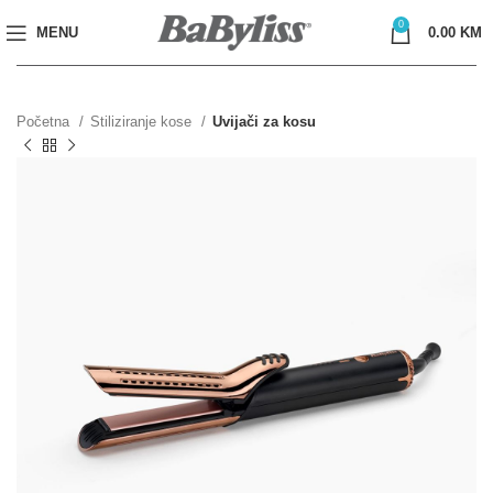
0
MENU
0.00
KM
Početna
Stiliziranje kose
Uvijači za kosu