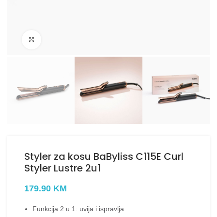
Kliknite za uvećanje
Styler za kosu BaByliss C115E Curl
Styler Lustre 2u1
179.90
KM
Funkcija 2 u 1: uvija i ispravlja