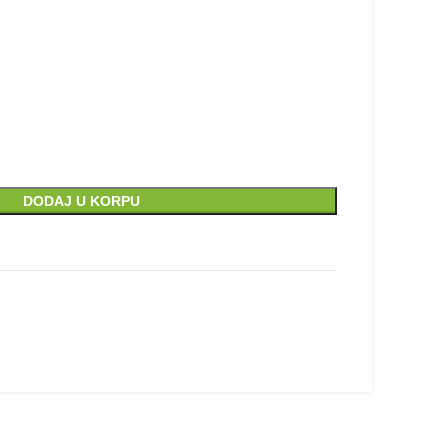
iss 5910E Super Light Pro količina
DODAJ U KORPU
u