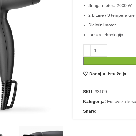
Snaga motora 2000 W
2 brzine / 3 temperature
Digitalni motor
Ionska tehnologija
Fen za kosu BaByl
Dodaj u listu želja
SKU:
33109
Kategorija:
Fenovi za kos
Share: