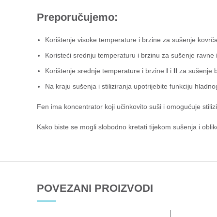
Preporučujemo:
Korištenje visoke temperature i brzine za sušenje kovrča
Koristeći srednju temperaturu i brzinu za sušenje ravne 
Korištenje srednje temperature i brzine
I
i
II
za sušenje b
Na kraju sušenja i stiliziranja upotrijebite funkciju hladn
Fen ima koncentrator koji učinkovito suši i omogućuje stili
Kako biste se mogli slobodno kretati tijekom sušenja i obli
POVEZANI PROIZVODI