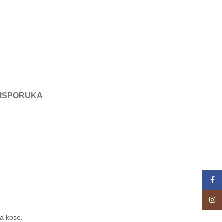
 ISPORUKA
Face
Insta
pa kose.