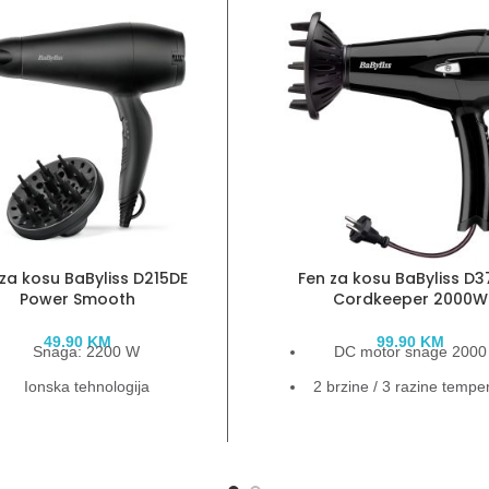
za kosu BaByliss D215DE
Fen za kosu BaByliss D
Power Smooth
Cordkeeper 2000W
49.90
KM
99.90
KM
Snaga: 2200 W
DC motor snage 200
Ionska tehnologija
2 brzine / 3 razine tempe
Difuzor za sušenje
Ionizacijska tehnologi
2 brzine / 2 postavke
Koncentrator zraka i dif
temperature