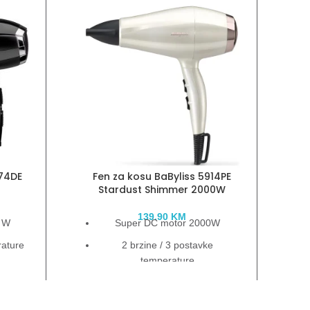
374DE
Fen za kosu BaByliss 5914PE
F
Stardust Shimmer 2000W
139.90
KM
0 W
Super DC motor 2000W
rature
2 brzine / 3 postavke
temperature
ja
Brzina protoka zraka 95 km/h
uzer
1 nastavak za protok vazduha