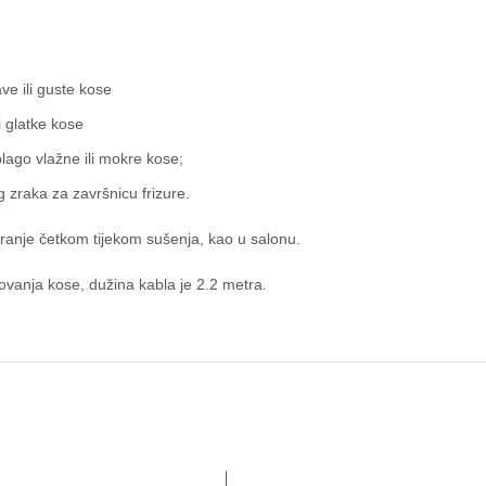
ve ili guste kose
i glatke kose
lago vlažne ili mokre kose;
og zraka za završnicu frizure.
ziranje četkom tijekom sušenja, kao u salonu.
kovanja kose, dužina kabla je 2.2 metra.