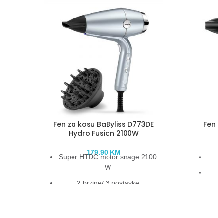
Fen za kosu BaByliss D773DE
Fen 
Hydro Fusion 2100W
179.90
KM
Super HTDC motor snage 2100
W
2 brzine/ 3 postavke
temperature
Napredna plasma ionska